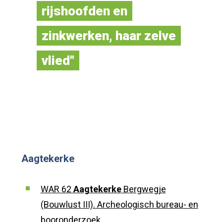
rijshoofden en
zinkwerken, haar zelve
vlied"
Mattheus Gargon
Aagtekerke
WAR 62
Aagtekerke
Bergwegje
(Bouwlust III). Archeologisch bureau- en
booronderzoek