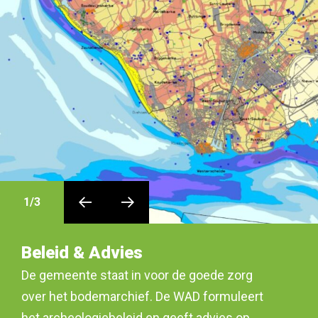
1
/
3
Beleid & Advies
De gemeente staat in voor de goede zorg
over het bodemarchief. De WAD formuleert
het archeologiebeleid en geeft advies op