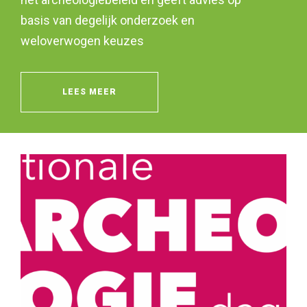
basis van degelijk onderzoek en
weloverwogen keuzes
LEES MEER