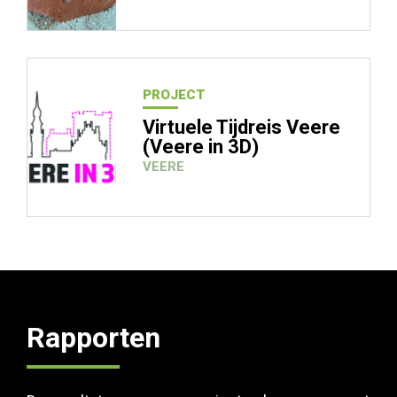
PROJECT
Waar ben je naar op zoek?
Virtuele Tijdreis Veere
(Veere in 3D)
VEERE
Rapporten