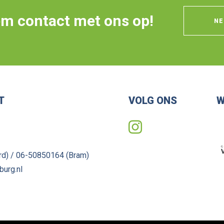
m contact met ons op!
NE
T
VOLG ONS
W
d) / 06-50850164 (Bram)
burg.nl