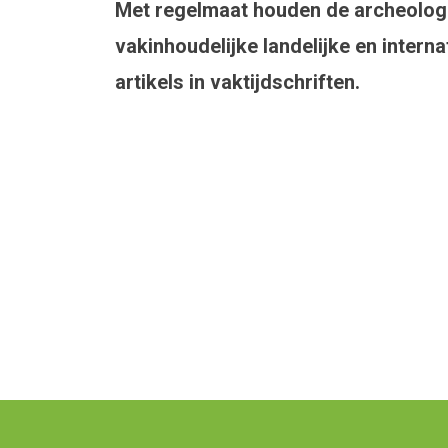
Waar ben je naar op zoek?
Met regelmaat houden de archeolog
vakinhoudelijke landelijke en intern
artikels in vaktijdschriften.